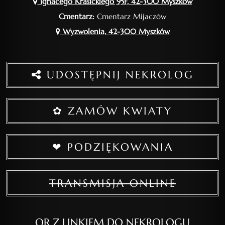
Ignacego Krasickiego 95F, 42-300 Myszków
Cmentarz:
Cmentarz Mijaczów
Wyzwolenia, 42-300 Myszków
UDOSTĘPNIJ NEKROLOG
✿ ZAMÓW KWIATY
❤ PODZIĘKOWANIA
TRANSMISJA ONLINE
QR Z LINKIEM DO NEKROLOGU