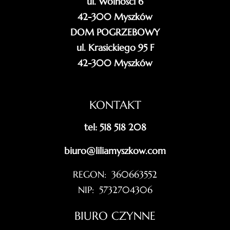
ul. Wolności 6
42-300 Myszków
DOM POGRZEBOWY
ul. Krasickiego 95 F
42-300 Myszków
KONTAKT
tel: 518 518 208
biuro@liliamyszkow.com
REGON: 360663552
NIP: 5732704306
BIURO CZYNNE