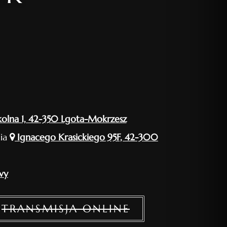
olna 1, 42-350 Lgota-Mokrzesz
lia
Ignacego Krasickiego 95F, 42-300
wy
TRANSMISJA ONLINE