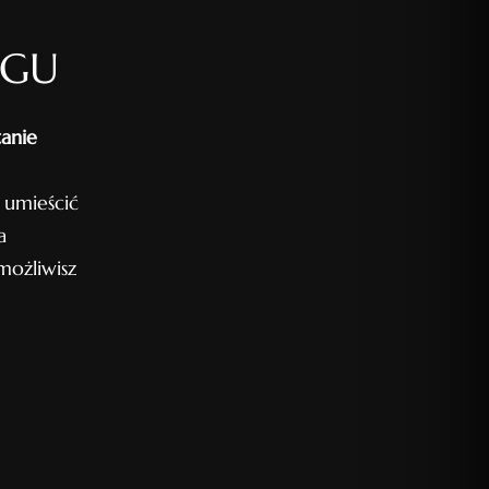
OGU
tanie
 umieścić
a
ożliwisz