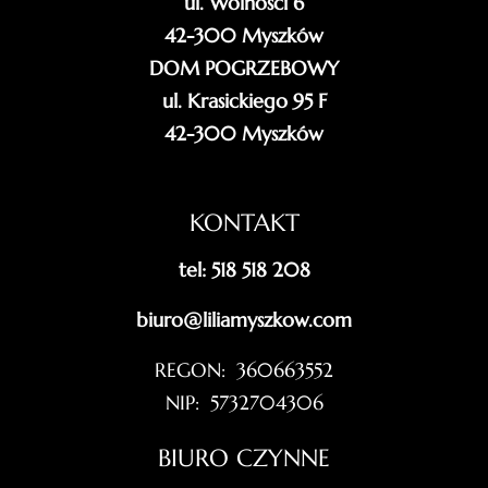
ul. Wolności 6
42-300 Myszków
DOM POGRZEBOWY
ul. Krasickiego 95 F
42-300 Myszków
KONTAKT
tel: 518 518 208
biuro@liliamyszkow.com
REGON: 360663552
NIP: 5732704306
BIURO CZYNNE