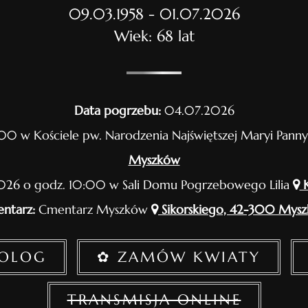
09.03.1958 - 01.07.2026
Wiek: 68 lat
Data pogrzebu:
04.07.2026
00 w Kościele pw. Narodzenia Najświętszej Maryi Pan
Myszków
26 o godz. 10:00 w Sali Domu Pogrzebowego Lilia
K
ntarz:
Cmentarz Myszków
Sikorskiego, 42-300 Mys
ROLOG
✿ ZAMÓW KWIATY
TRANSMISJA ONLINE