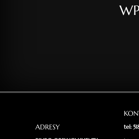
WP
KON
ADRESY
tel: 5