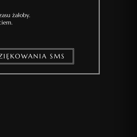
asu żałoby.
ciem.
ZIĘKOWANIA SMS