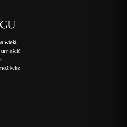
OGU
a wieki.
 umieścić
a
ożliwisz