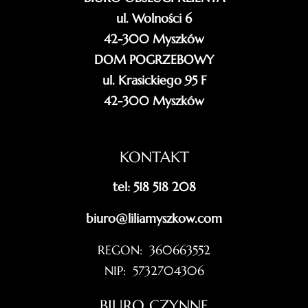
ul. Wolności 6
42-300 Myszków
DOM POGRZEBOWY
ul. Krasickiego 95 F
42-300 Myszków
KONTAKT
tel: 518 518 208
biuro@liliamyszkow.com
REGON: 360663552
NIP: 5732704306
BIURO CZYNNE