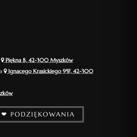
e
Piękna 8, 42-300 Myszków
ia
Ignacego Krasickiego 95F, 42-300
szków
❤ PODZIĘKOWANIA