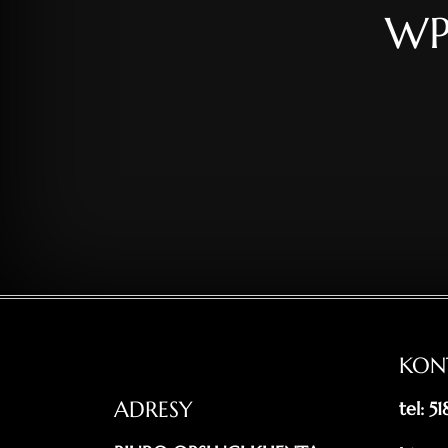
WP
KON
ADRESY
tel: 5