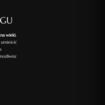
OGU
na wieki.
 umieścić
a
ożliwisz