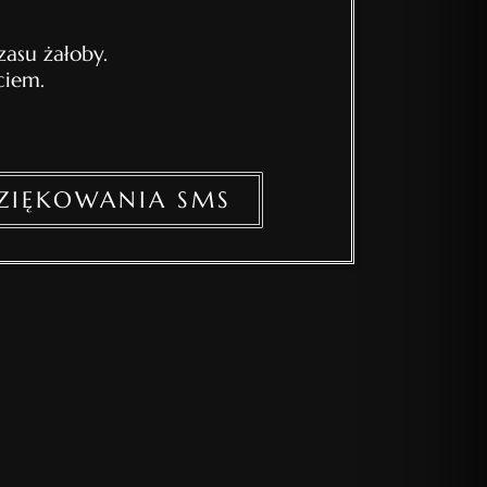
asu żałoby.
ciem.
ZIĘKOWANIA SMS