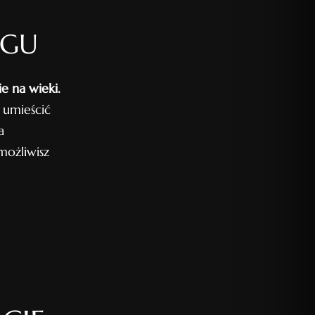
OGU
e na wieki.
 umieścić
a
ożliwisz