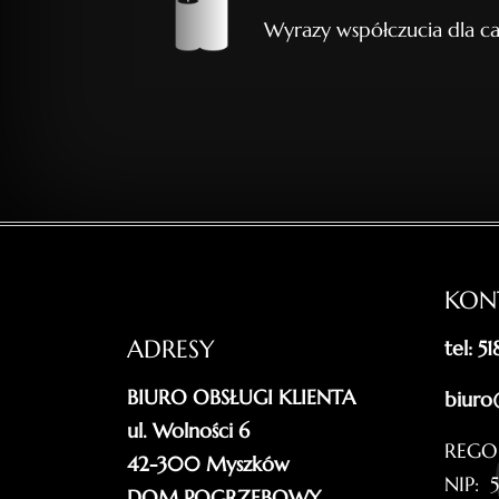
Wyrazy współczucia dla ca
KON
ADRESY
tel: 5
BIURO OBSŁUGI KLIENTA
biuro
ul. Wolności 6
REGO
42-300 Myszków
NIP: 
DOM POGRZEBOWY