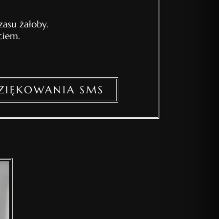
asu żałoby.
ciem.
ZIĘKOWANIA SMS