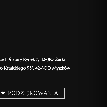
rkach
Stary Rynek 7, 42-310 Żarki
o Krasickiego 95F, 42-300 Myszków
i
❤ PODZIĘKOWANIA