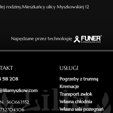
łej rodziny,Mieszkańcy ulicy Myszkowskiej 12
Napędzane przez technologię
TAKT
USŁUGI
18 518 208
Pogrzeby z trumną
Kremacje
@liliamyszkow.com
Transport zwłok
Własna chłodnia
N: 360663552
Własna sala pożegnań
5732704306