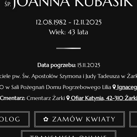
JOANNA KUBASIK
ŚP.
12.08.1982 - 12.11.2025
Wiek: 43 lata
Data pogrzebu:
15.11.2025
ciele pw. Św. Apostołów Szymona i Judy Tadeusza w Ża
30 w Sali Pożegnań Domu Pogrzebowego Lilia
Ignaceg
Cmentarz:
Cmentarz Żarki
Ofiar Katynia, 42-310 Żark
ROLOG
✿ ZAMÓW KWIATY