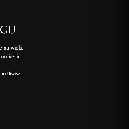
OGU
 na wieki.
 umieścić
a
ożliwisz