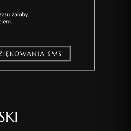
asu żałoby.
ciem.
ZIĘKOWANIA SMS
SKI