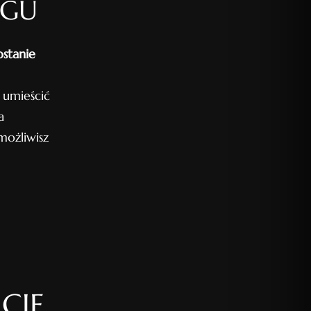
OGU
ostanie
 umieścić
a
ożliwisz
CJE