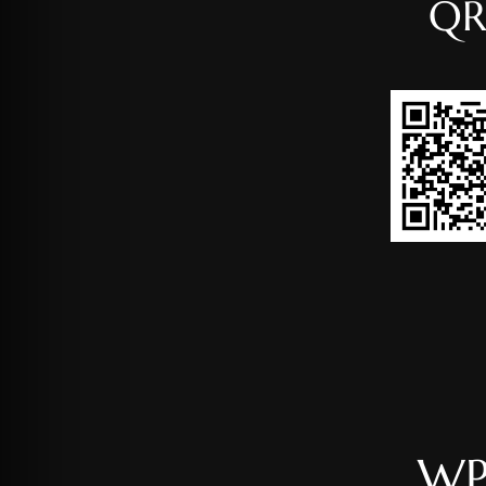
QR
WP