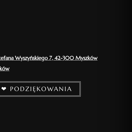
tefana Wyszyńskiego 7, 42-300 Myszków
zków
❤ PODZIĘKOWANIA