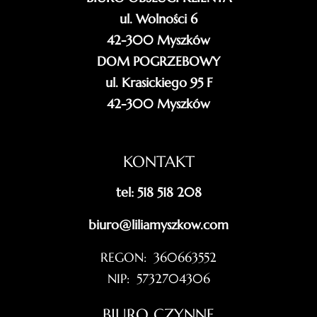
ul. Wolności 6
42-300 Myszków
DOM POGRZEBOWY
ul. Krasickiego 95 F
42-300 Myszków
KONTAKT
tel: 518 518 208
biuro@liliamyszkow.com
REGON: 360663552
NIP: 5732704306
BIURO CZYNNE