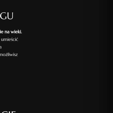
OGU
e na wieki.
 umieścić
a
ożliwisz