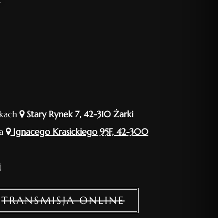
rkach
Stary Rynek 7, 42-310 Żarki
ia
Ignacego Krasickiego 95F, 42-300
i
TRANSMISJA ONLINE