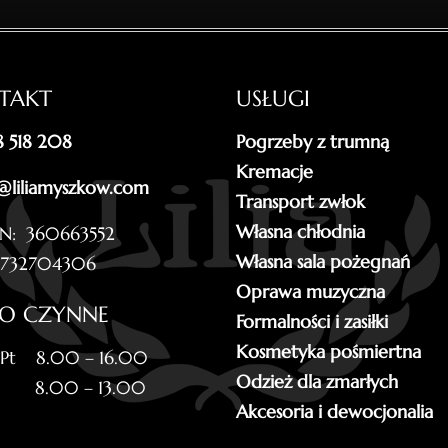
TAKT
USŁUGI
18 518 208
Pogrzeby z trumną
Kremacje
@liliamyszkow.com
Transport zwłok
Własna chłodnia
N: 360663552
Własna sala pożegnań
5732704306
Oprawa muzyczna
RO CZYNNE
Formalności i zasiłki
Kosmetyka pośmiertna
 Pt 8.00 – 16.00
Odzież dla zmarłych
 8.00 – 13.00
Akcesoria i dewocjonalia