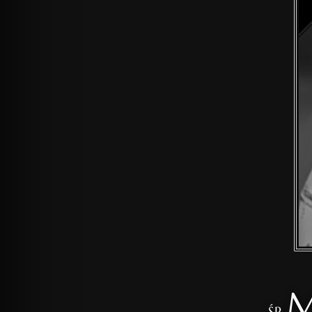
M
ŚP.