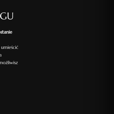
OGU
stanie
 umieścić
a
ożliwisz