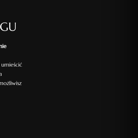
OGU
nie
 umieścić
a
ożliwisz