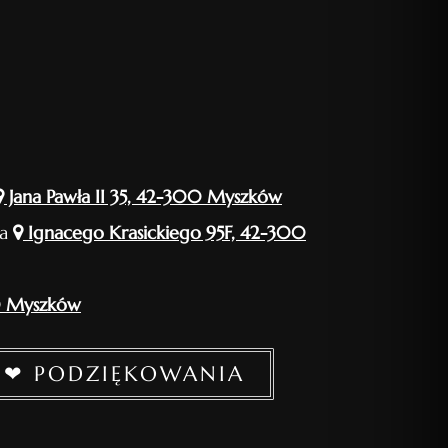
Jana Pawła II 35, 42-300 Myszków
ia
Ignacego Krasickiego 95F, 42-300
0 Myszków
❤ PODZIĘKOWANIA