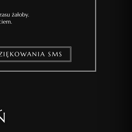
asu żałoby.
ciem.
ZIĘKOWANIA SMS
Ń