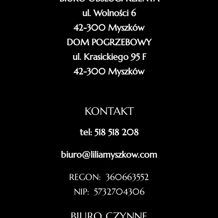
ul. Wolności 6
42-300 Myszków
DOM POGRZEBOWY
ul. Krasickiego 95 F
42-300 Myszków
KONTAKT
tel: 518 518 208
biuro@liliamyszkow.com
REGON: 360663552
NIP: 5732704306
BIURO CZYNNE