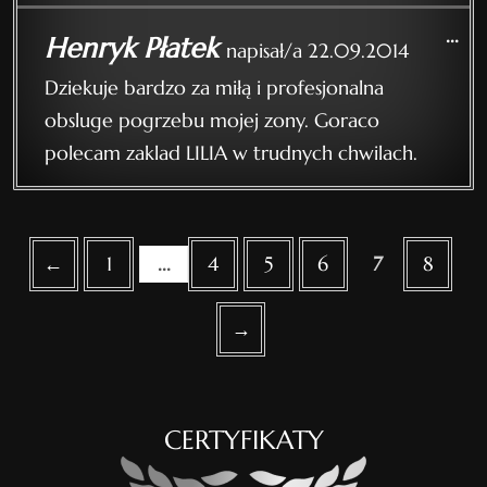
...
Henryk Płatek
napisał/a
22.09.2014
Dziekuje bardzo za miłą i profesjonalna
obsluge pogrzebu mojej zony. Goraco
polecam zaklad LILIA w trudnych chwilach.
Guestbook list navigation
←
1
...
4
5
6
7
8
→
CERTYFIKATY