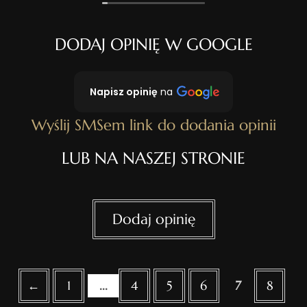
DODAJ OPINIĘ W GOOGLE
Napisz opinię
na
Wyślij SMSem link do dodania opinii
LUB NA NASZEJ STRONIE
Guestbook list navigation
←
1
...
4
5
6
7
8